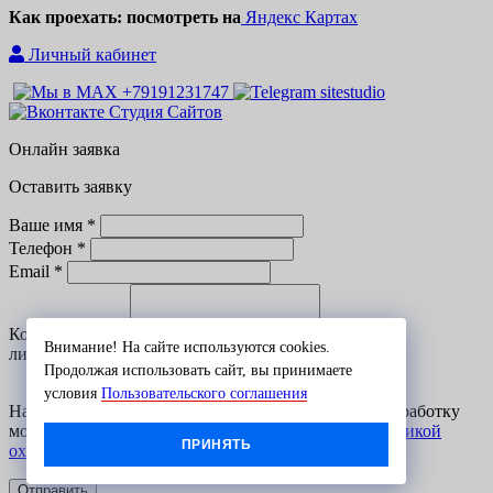
Как проехать: посмотреть на
Яндекс Картах
Личный кабинет
Онлайн заявка
Оставить заявку
Ваше имя *
Телефон *
Email *
Комментарий *
Внимание! На сайте используются cookies.
лимит текста:
Продолжая использовать сайт, вы принимаете
условия
Пользовательского соглашения
Нажимая кнопку
«
Отправить» я даю согласие на обработку
моих персональных данных в соответствии с
Политикой
ПРИНЯТЬ
охраны персональных данных
Отправить