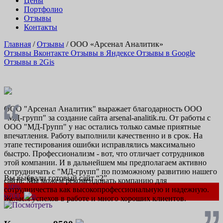
Цены
Портфолио
Отзывы
Контакты
Главная
/
Отзывы
/
ООО «Арсенал Аналитик»
Отзывы Вконтакте
Отзывы в Яндексе
Отзывы в Google
Отзывы в 2Gis
ООО "Арсенал Аналитик" выражает благодарность ООО
"МД-групп" за создание сайта arsenal-analitik.ru. От работы с
ООО "МД-Групп" у нас остались только самые приятные
впечатления. Работу выполнили качественно и в срок. На
этапе тестирования ошибки исправлялись максимально
быстро. Профессионализм - вот, что отличает сотрудников
этой компании. И в дальнейшем мы предполагаем активно
сотрудничать с "МД-групп" по позможному развитию нашего
Вы выбрали готовый сайт “
2
”
сайта. Мы можем рекомендовать компанию для
-30%
сотрудничества как высокопрофессиональную и надежную.
6700
Желаем успехов в работе и много хороших клиентов.