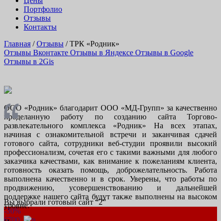
Цены
Портфолио
Отзывы
Контакты
Главная
/
Отзывы
/
ТРК «Родник»
Отзывы Вконтакте
Отзывы в Яндексе
Отзывы в Google
Отзывы в 2Gis
ООО «Родник» благодарит ООО «МД-Групп» за качественно
проделанную работу по созданию сайта Торгово-
развлекательного комплекса «Родник» На всех этапах,
начиная с ознакомительной встречи и заканчивая сдачей
готового сайта, сотрудники веб-студии проявили высокий
профессионализм, сочетая его с такими важными для любого
заказчика качествами, как внимание к пожеланиям клиента,
готовность оказать помощь, доброжелательность. Работа
выполнена качественно и в срок. Уверены, что работы по
продвижению, усовершенствованию и дальнейшей
поддержке нашего сайта будут также выполнены на высоком
Вы выбрали готовый сайт “
2
”
уровне.
-30%
6700