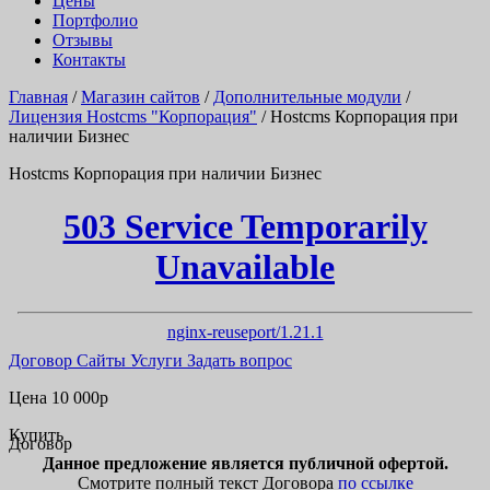
Цены
Портфолио
Отзывы
Контакты
Главная
/
Магазин сайтов
/
Дополнительные модули
/
Лицензия Hostcms "Корпорация"
/
Hostcms Корпорация при
наличии Бизнес
Hostcms Корпорация при наличии Бизнес
503 Service Temporarily
Unavailable
nginx-reuseport/1.21.1
Договор
Сайты
Услуги
Задать вопрос
Цена
10 000
р
Купить
Договор
Данное предложение является публичной офертой.
Смотрите полный текст Договора
по ссылке