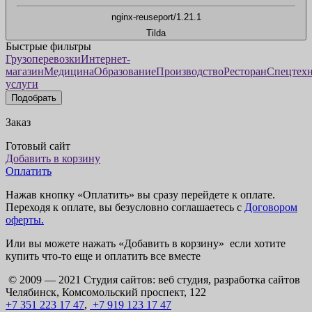
nginx-reuseport/1.21.1
Tilda
Быстрые фильтры
Грузоперевозки
Интернет-
магазин
Медицина
Образование
Производство
Ресторан
Спецтех
услуги
Подобрать
Заказ
Готовый сайт
Добавить в корзину
Оплатить
Нажав кнопку «Оплатить» вы сразу перейдете к оплате.
Переходя к оплате, вы безусловно соглашаетесь с
Договором
оферты.
Или вы можете нажать «Добавить в корзину» если хотите
купить что-то еще и оплатить все вместе
© 2009 — 2021 Студия сайтов: веб студия, разработка сайтов
Челябинск, Комсомольский проспект, 122
+7 351 223 17 47
,
+7 919 123 17 47