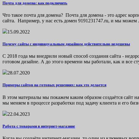
Почта для домена: как подключить
Что такое почта для домена? Почта для домена - это адрес ко
сайта. Например, у нас есть домен 9191231747.ru, и мы можем .
15.09.2022
Почему сайты с индивидуальным дизайном действительно недешевы
С 2018 года мы внедрили новый способ создания сайта - недор
готовом дизайне. А до этого времени мы работали, как и все сту
28.07.2020
Примеры сайтов на готовых решениях: как это делается
В этом материалы мы покажем каким образом создаётся сайт н
мы меняем в процессе разработки под задачу клиента и его бизн
22.04.2023
Работа с товарами в интернет-магазине
Когда вы создаёте интернет-магазин, то один из ключевых вопр