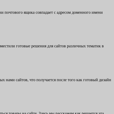
мени почтового ящика совпадает с адресом доменного имени
азместили готовые решения для сайтов различных тематик в
х нами сайтов, что получается после того как готовый дизайн
ться товары на сайте. Здесь мы расскажем как решается эта