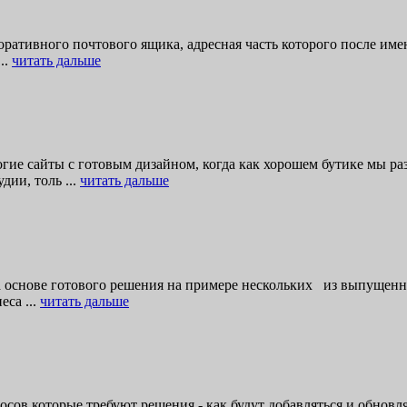
рпоративного почтового ящика, адресная часть которого после и
..
читать дальше
огие сайты с готовым дизайном, когда как хорошем бутике мы р
дии, толь ...
читать дальше
а основе готового решения на примере нескольких из выпущенны
еса ...
читать дальше
осов которые требуют решения - как будут добавляться и обновля